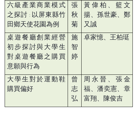
六級產業商業模式
張
黃偉柏、籃文
之探討
以屏東縣竹
秋
揚、孫世豪、鄭
:
田鄉天使花園為例
菊
又誠
桌遊餐廳創業經營
施
卓家憶、王柏珽
初步探討與大學生
智
對桌遊餐廳之購買
婷
意願與行為
大學生對於運動鞋
曾
周永晉、張金
購買偏好
志
福、潘奕憲、章
弘
富翔、陳俊吉