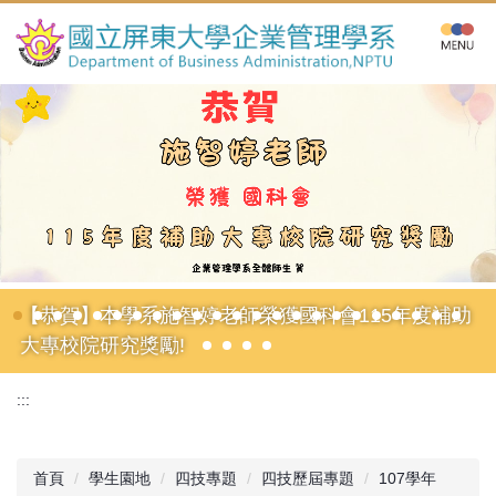
跳
到
主
要
內
容
區
【恭賀】本學系施智婷老師榮獲國科會115年度補助
大專校院研究獎勵!
:::
首頁
學生園地
四技專題
四技歷屆專題
107學年