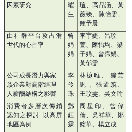
因素研究
曜
瑄、高品涵、黃
生
薇臻、陳怡雯、
鍾予晨
由社群平台攻占滑
曾
李宇婕、呂玟
世代的心占率
娟
萱、陳怡均、梁
娟
子娟、曾霈娟、
黃郁雯
公司成長潛力與家
李
林榳唯、
鐘芸
族企業對高階經理
伶
釩
、張孟筑、
人薪酬結構之影響
珠
王玟雯、吳文瑜
消費者多層次傳銷
鄧
周星印、曾偉
認知之探討
_
以高屏
鈺
倫、吳祥華、鄭
地區為例
霖
鋐華、楊立成