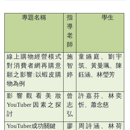
專題名稱
指
學生
導
老
師
線上購物經營模式
施
童嬿庭、劉宇
對消費者網再購意
智
筑、黃曼珮、陳
願之影響
:
以蝦皮購
婷
鈺涵、林瑩芳
物為例
影響觀看美妝
曾
許嘉芬、林奕
YouTuber
因素之探
志
忻、蕭念慈
討
弘
YouTuber
成功關鍵
廖
周詩涵、林荷