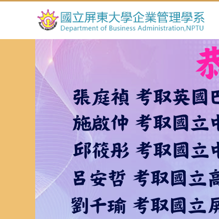
跳
到
主
要
內
容
區