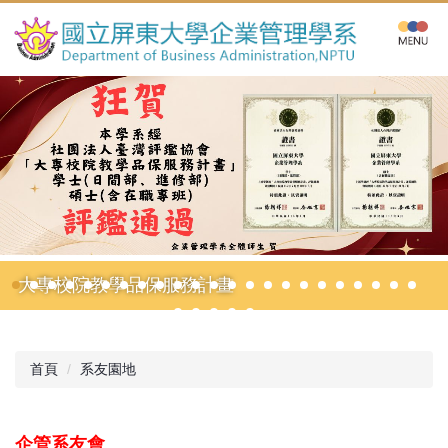
跳
到
主
要
內
容
區
大專校院教學品保服務計畫
首頁
系友園地
企管系友會