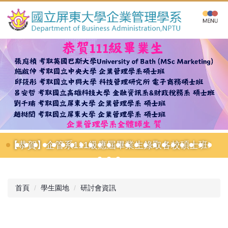
跳
到
主
要
內
容
區
【恭賀】企管系111級應屆畢業生錄取各校碩士班!
首頁
學生園地
研討會資訊