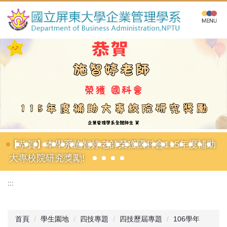
跳
到
主
要
內
容
區
【恭賀】本學系施智婷老師榮獲國科會115年度補助
大專校院研究獎勵!
:::
首頁
學生園地
四技專題
四技歷屆專題
106學年