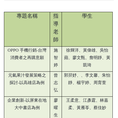
專題名稱
指
學生
導
老
師
OPPO
手機行銷-台灣
施
徐輝洋、黃偉雄、吳怡
消費者之再購意願
智
蘋、廖文甄、詹明靜、黃
婷
凱琦
元氣果汁發展策略之
曾
郭羿妤、、李文馨、朱怡
探討-以高雄店為例
志
靜、楊宇婷、周育萱
弘
企業創新-以屏東在地
廖
王柔意、江彥霆、林嘉
大中書店為例
曜
柔、黃雁苓、蔡佳妙
生