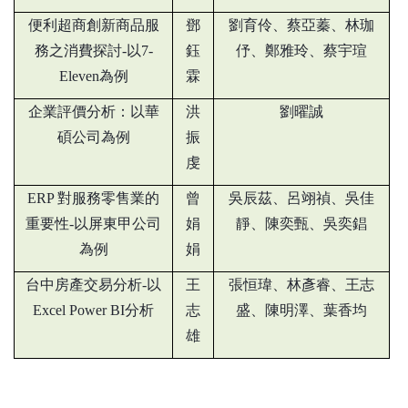
便利超商創新商品服
鄧
劉育伶、蔡亞蓁、林珈
務之消費探討-以7-
鈺
伃、鄭雅玲、蔡宇瑄
Eleven
為例
霖
企業評價分析：以華
洪
劉曜誠
碩公司為例
振
虔
ERP
對服務零售業的
曾
吳辰茲、呂翊禎、吳佳
重要性-以屏東甲公司
娟
靜、陳奕甄、吳奕錩
為例
娟
台中房產交易分析-以
王
張恒瑋、林彥睿、王志
Excel Power BI
分析
志
盛、陳明澤、葉香均
雄