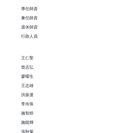
專任師資
兼任師資
退休師資
行政人員
王仁聖
曾志弘
廖曜生
王志雄
洪振虔
李伶珠
施智婷
施能輝
張秋菊