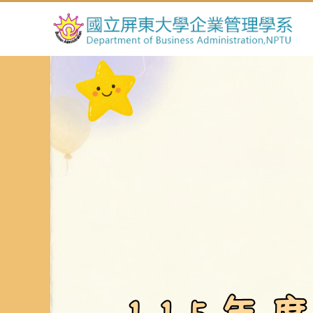
跳
到
主
要
內
容
區