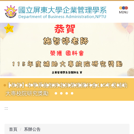
跳
到
主
要
內
容
區
【恭賀】本學系施智婷老師榮獲國科會115年度補助
大專校院研究獎勵
:::
首頁
系辦公告