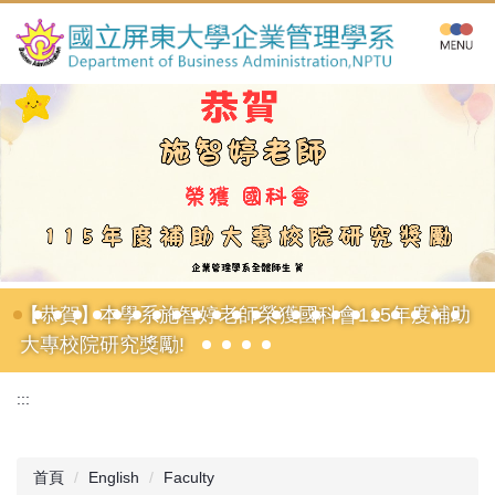
跳
到
主
要
內
容
區
【恭賀】本學系施智婷老師榮獲國科會115年度補助
大專校院研究獎勵!
:::
首頁
English
Faculty