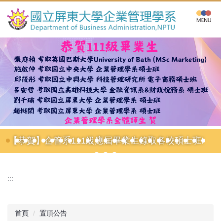
跳
到
主
要
內
容
區
【恭賀】企管系111級應屆畢業生錄取各校碩士班!
:::
首頁
置頂公告