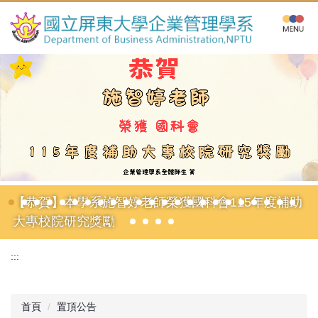
跳
到
主
要
內
容
區
【恭賀】本學系施智婷老師榮獲國科會115年度補助
大專校院研究獎勵
:::
首頁
置頂公告