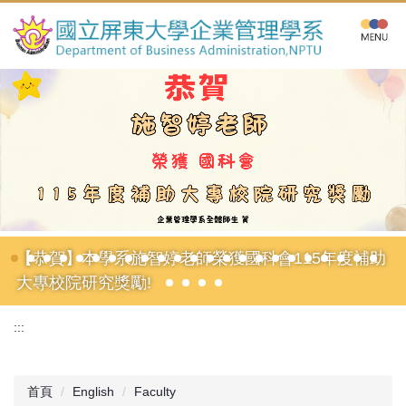
跳
到
主
要
內
容
區
【恭賀】本學系施智婷老師榮獲國科會115年度補助
大專校院研究獎勵!
:::
首頁
English
Faculty