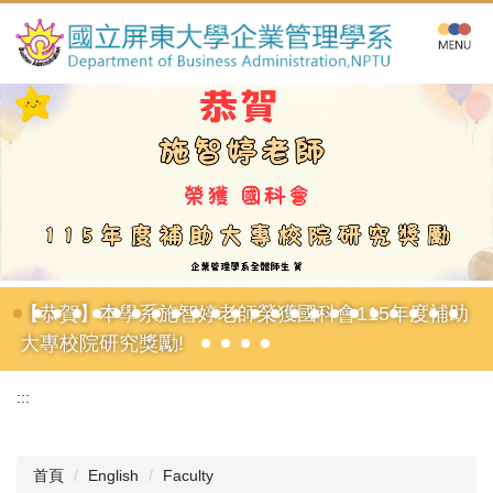
跳
到
主
要
內
容
區
【恭賀】本學系施智婷老師榮獲國科會115年度補助
大專校院研究獎勵!
:::
首頁
English
Faculty